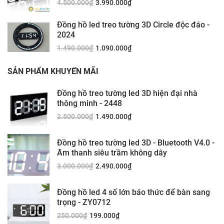
4.500.000
₫
3.990.000
₫
Đồng hồ led treo tường 3D Circle độc đáo -
2024
1.490.000
₫
1.090.000
₫
SẢN PHẨM KHUYẾN MÃI
Đồng hồ treo tường led 3D hiện đại nhà
thông minh - 2448
2.500.000
₫
1.490.000
₫
Đồng hồ treo tường led 3D - Bluetooth V4.0 -
Âm thanh siêu trầm không dây
3.000.000
₫
2.490.000
₫
Đồng hồ led 4 số lớn báo thức để bàn sang
trọng - ZY0712
250.000
₫
199.000
₫