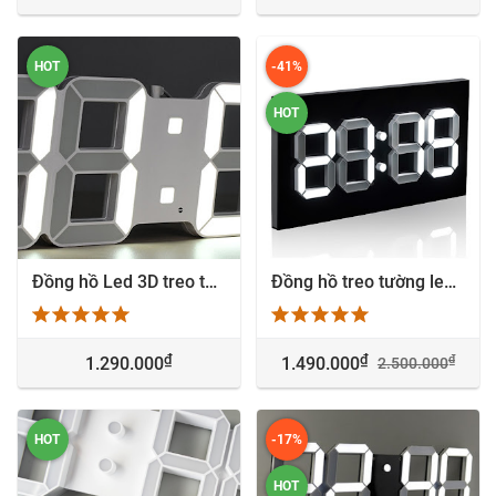
HOT
-41%
HOT
Đồng hồ Led 3D treo tường giá rẻ Hà Nội
Đồng hồ treo tường led 3D hiện đại nhà thông minh - 2448
₫
₫
₫
1.290.000
1.490.000
2.500.000
HOT
-17%
HOT