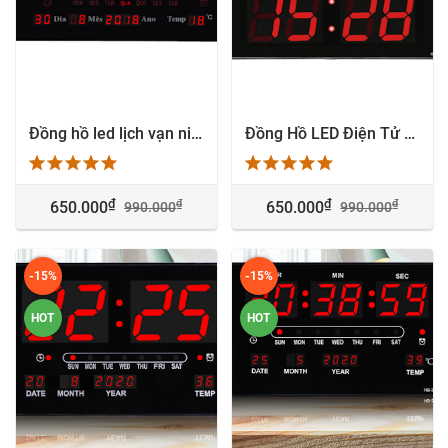
Đồng hồ led lịch vạn niên treo tường - BB3615
Đồng Hồ LED Điện Tử 4 Số - Đủ Loại Kích Thước giá rẻ
₫
₫
₫
₫
650.000
650.000
990.000
990.000
-15%
-15%
HOT
HOT