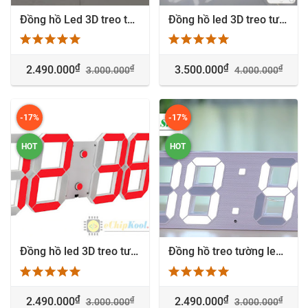
Đồng hồ Led 3D treo tường - Blue - KH Cty Ô tô Porsche - 1540
Đồng hồ led 3D treo tường Wifi - SmartHome - 1545
₫
₫
₫
₫
2.490.000
3.500.000
3.000.000
4.000.000
-17%
-17%
HOT
HOT
Đồng hồ led 3D treo tường cao cấp - Led màu đỏ - 1540
Đồng hồ treo tường led 3D - Bluetooth V4.0 - Âm thanh siêu trầm không dây
₫
₫
₫
₫
2.490.000
2.490.000
3.000.000
3.000.000