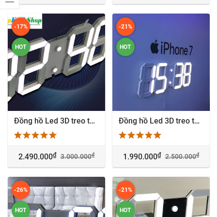
-17%
-21%
HOT
HOT
Đồng hồ Led 3D treo tường trang trí cao cấp - 1545
Đồng hồ Led 3D treo tường cao cấp siêu sáng - 1338
₫
₫
₫
₫
2.490.000
1.990.000
3.000.000
2.500.000
-26%
-21%
HOT
HOT