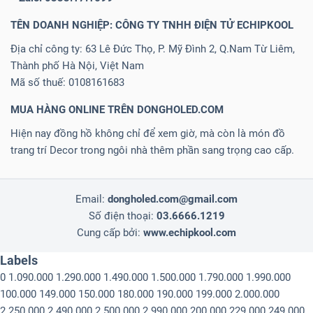
TÊN DOANH NGHIỆP: CÔNG TY TNHH ĐIỆN TỬ ECHIPKOOL
Địa chỉ công ty: 63 Lê Đức Thọ, P. Mỹ Đình 2, Q.Nam Từ Liêm,
Thành phố Hà Nội, Việt Nam
Mã số thuế: 0108161683
MUA HÀNG ONLINE TRÊN DONGHOLED.COM
Hiện nay đồng hồ không chỉ để xem giờ, mà còn là món đồ
trang trí Decor trong ngôi nhà thêm phần sang trọng cao cấp.
Email:
dongholed.com@gmail.com
Số điện thoại:
03.6666.1219
Cung cấp bởi:
www.echipkool.com
Labels
0
1.090.000
1.290.000
1.490.000
1.500.000
1.790.000
1.990.000
100.000
149.000
150.000
180.000
190.000
199.000
2.000.000
2.250.000
2.490.000
2.500.000
2.990.000
200.000
229.000
249.000