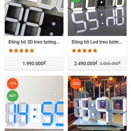
Đồng hồ 3D treo tường led - Phòng khách sang trọng
Đồng hồ Led treo tường 3D cao cấp trang trí nhà đẹp
₫
₫
₫
1.990.000
2.490.000
3.000.000
-17%
-22%
HOT