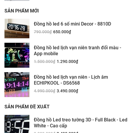
SẢN PHẨM MỚI
Đồng hồ led 6 số mini Decor - 8810D
790.000
₫
650.000
₫
Đồng hồ led lịch vạn niên tranh đổi màu -
App mobile
1.500.000
₫
1.290.000
₫
Đồng hồ led lịch vạn niên - Lịch âm
ECHIPKOOL - DS6568
4.990.000
₫
3.490.000
₫
SẢN PHẨM ĐỀ XUẤT
Đồng hồ Led treo tường 3D - Full Black - Led
White - Cao cấp