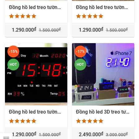
Đồng hồ led treo tường Giờ : Phút số lớn - HB3320-3
Đồng hồ led treo tường Giờ : Phút số lớn - HB3320-1
₫
₫
₫
₫
1.290.000
1.290.000
1.500.000
1.500.000
-15%
-17%
HOT
HOT
Đồng hồ led treo tường Giờ : Phút số lớn - HB3320-2
Đồng hồ led 3D treo tườngBlue - KH CTY TNHH LZ Management ( Tập thể hình Hà Nội)
₫
₫
₫
₫
1.290.000
2.490.000
1.500.000
3.000.000