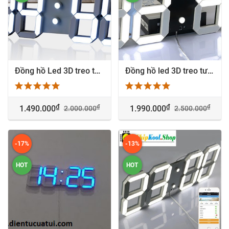
Đồng hồ Led 3D treo tường cao cấp - Phòng khách sang trọng - 1336
Đồng hồ led 3D treo tường cao cấp - KH CTY Winter Lab - 1538
₫
₫
₫
₫
1.490.000
1.990.000
2.000.000
2.500.000
-17%
-13%
HOT
HOT