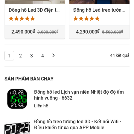
Đồng hồ Led 3D điện tử treo tường phòng GYM
Đồng hồ Led treo tường 3D Big Clock sản xuất theo yêu cầu
₫
₫
₫
₫
2.490.000
4.290.000
3.000.000
5.500.000
1
2
3
4
44 kết quả
SẢN PHẨM BÁN CHẠY
Đồng hồ led Lịch vạn niên Nhiệt độ độ ẩm
hình vuông - 6632
Liên hệ
Đồng hồ treo tường led 3D - Kết nối Wifi -
Điều khiển từ xa qua APP Mobile