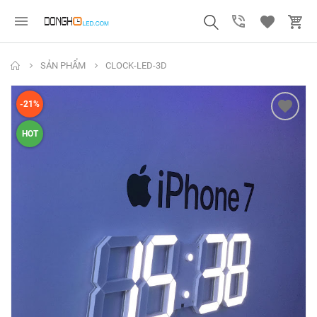
SẢN PHẨM
CLOCK-LED-3D
-21%
HOT