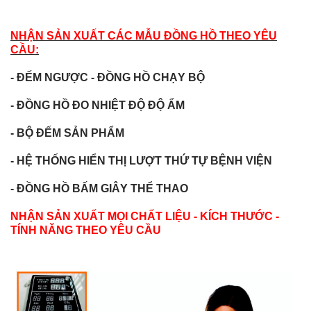
NHẬN SẢN XUẤT CÁC MẪU ĐỒNG HỒ
THEO YÊU
CẦU:
- ĐẾM NGƯỢC - ĐỒNG HỒ CHẠY BỘ
- ĐỒNG HỒ ĐO NHIỆT ĐỘ ĐỘ ẨM
- BỘ ĐẾM SẢN PHẨM
- HỆ THỐNG HIỂN THỊ LƯỢT THỨ TỰ BỆNH VIỆN
- ĐỒNG HỒ BẤM GIÂY THỂ THAO
NHẬN SẢN XUẤT MỌI CHẤT LIỆU - KÍCH THƯỚC -
TÍNH NĂNG THEO YÊU CẦU