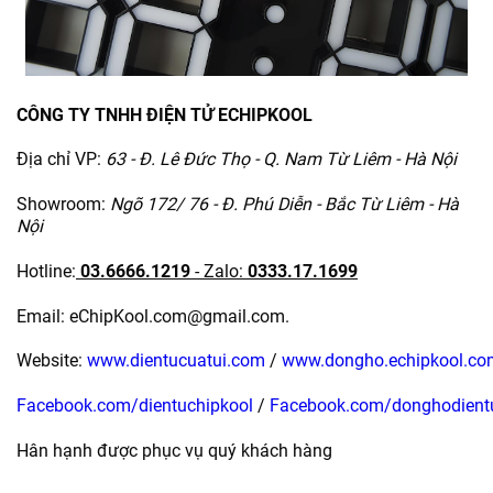
CÔNG TY TNHH ĐIỆN TỬ ECHIPKOOL
Địa chỉ VP:
63 - Đ. Lê Đức Thọ - Q. Nam Từ Liêm - Hà Nội
Showroom:
Ngõ 172/ 76 - Đ. Phú Diễn - Bắc Từ Liêm - Hà
Nội
Hotline:
03.6666.1219
- Zalo:
0333.17.1699
Email: eChipKool.com@gmail.com.
Website:
www.dientucuatui.com
/
www.dongho.echipkool.co
Facebook.com/dientuchipkool
/
Facebook.com/donghodient
Hân hạnh được phục vụ quý khách hàng