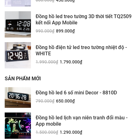
600.000
₫
450.000
₫
Đồng hồ led treo tường 3D thời tiết TQ2509
kết nối App Mobile
990.000
₫
899.000
₫
Đồng hồ điện tử led treo tường nhiệt độ -
WHITE
1.990.000
₫
1.790.000
₫
SẢN PHẨM MỚI
Đồng hồ led 6 số mini Decor - 8810D
790.000
₫
650.000
₫
Đồng hồ led lịch vạn niên tranh đổi màu -
App mobile
1.500.000
₫
1.290.000
₫