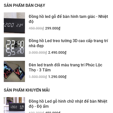
SẢN PHẨM BÁN CHẠY
Đồng hồ led gỗ để bàn hình tam giác - Nhiệt
độ
450.000
₫
299.000
₫
Đồng hồ Led treo tường 3D cao cấp trang trí
nhà đẹp
3.000.000
₫
2.490.000
₫
Đèn led tranh đổi màu trang trí Phúc Lộc
Thọ - 3 Tấm
1.500.000
₫
1.290.000
₫
SẢN PHẨM KHUYẾN MÃI
Đồng hồ Led gỗ hình chữ nhật để bàn Nhiệt
độ - Độ ẩm