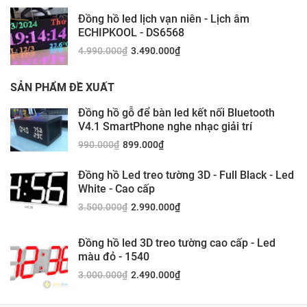
Đồng hồ led lịch vạn niên - Lịch âm
ECHIPKOOL - DS6568
4.990.000
₫
3.490.000
₫
SẢN PHẨM ĐỀ XUẤT
Đồng hồ gỗ để bàn led kết nối Bluetooth
V4.1 SmartPhone nghe nhạc giải trí
990.000
₫
899.000
₫
Đồng hồ Led treo tường 3D - Full Black - Led
White - Cao cấp
3.500.000
₫
2.990.000
₫
Đồng hồ led 3D treo tường cao cấp - Led
màu đỏ - 1540
3.000.000
₫
2.490.000
₫