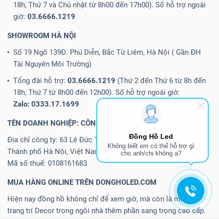
18h; Thứ 7 và Chủ nhật từ 8h00 đến 17h00). Số hỗ trợ ngoài
giờ:
03.6666.1219
SHOWROOM HÀ NỘI
Số 19 Ngõ 139Đ. Phú Diễn, Bắc Từ Liêm, Hà Nội ( Gần ĐH
Tài Nguyên Môi Trường)
Tổng đài hỗ trợ:
03.6666.1219
(Thứ 2 đến Thứ 6 từ 8h đến
18h; Thứ 7 từ 8h00 đến 12h00). Số hỗ trợ ngoài giờ:
Zalo: 0333.17.1699
TÊN DOANH NGHIỆP: CÔNG TY TNHH ĐIỆN TỬ ECHIPKOOL
Đồng Hồ Led
Địa chỉ công ty: 63 Lê Đức Thọ, P. Mỹ Đình 2, Q.Nam Từ Liêm,
Không biết em có thể hỗ trợ gì
Thành phố Hà Nội, Việt Nam
cho anh/chị không ạ?
Mã số thuế: 0108161683
MUA HÀNG ONLINE TRÊN DONGHOLED.COM
Hiện nay đồng hồ không chỉ để xem giờ, mà còn là món đồ
trang trí Decor trong ngôi nhà thêm phần sang trọng cao cấp.