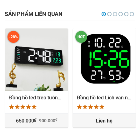
SẢN PHẨM LIÊN QUAN
-28%
HOT
Đồng hồ led treo tường phòng khách số lớn 16 inch nhiệt độ - DS6626
Đồng hồ led Lịch vạn niên Nhiệt độ độ ẩm hình vuông - 6632
₫
₫
650.000
Liên hệ
900.000