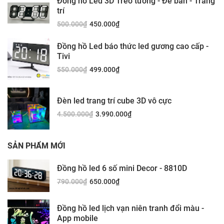
Đồng hồ Led 3D Treo tường - Để bàn - Trang
trí
500.000
₫
450.000
₫
Đồng hồ Led báo thức led gương cao cấp -
Tivi
550.000
₫
499.000
₫
Đèn led trang trí cube 3D vô cực
4.500.000
₫
3.990.000
₫
SẢN PHẨM MỚI
Đồng hồ led 6 số mini Decor - 8810D
790.000
₫
650.000
₫
Đồng hồ led lịch vạn niên tranh đổi màu -
App mobile