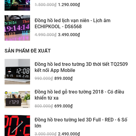
1.500.000
₫
1.290.000
₫
Đồng hồ led lịch vạn niên - Lịch âm
ECHIPKOOL - DS6568
4.990.000
₫
3.490.000
₫
SẢN PHẨM ĐỀ XUẤT
Đồng hồ led treo tường 3D thời tiết TQ2509
kết nối App Mobile
990.000
₫
899.000
₫
Đồng hồ led gỗ treo tường 2018 - Có điều
khiển từ xa
800.000
₫
699.000
₫
Đồng hồ treo tường led 3D Full - RED - 6 Số
lớn
3.000.000
₫
2.490.000
₫