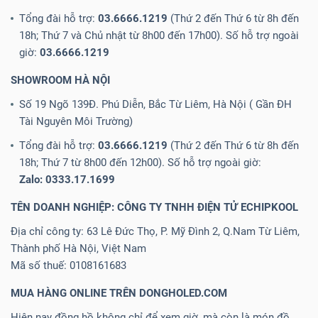
Tổng đài hỗ trợ:
03.6666.1219
(Thứ 2 đến Thứ 6 từ 8h đến
18h; Thứ 7 và Chủ nhật từ 8h00 đến 17h00). Số hỗ trợ ngoài
giờ:
03.6666.1219
SHOWROOM HÀ NỘI
Số 19 Ngõ 139Đ. Phú Diễn, Bắc Từ Liêm, Hà Nội ( Gần ĐH
Tài Nguyên Môi Trường)
Tổng đài hỗ trợ:
03.6666.1219
(Thứ 2 đến Thứ 6 từ 8h đến
18h; Thứ 7 từ 8h00 đến 12h00). Số hỗ trợ ngoài giờ:
Zalo: 0333.17.1699
TÊN DOANH NGHIỆP: CÔNG TY TNHH ĐIỆN TỬ ECHIPKOOL
Địa chỉ công ty: 63 Lê Đức Thọ, P. Mỹ Đình 2, Q.Nam Từ Liêm,
Thành phố Hà Nội, Việt Nam
Mã số thuế: 0108161683
MUA HÀNG ONLINE TRÊN DONGHOLED.COM
Hiện nay đồng hồ không chỉ để xem giờ, mà còn là món đồ