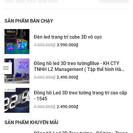
SẢN PHẨM BÁN CHẠY
Đèn led trang trí cube 3D vô cực
4.500.000
₫
3.990.000
₫
Đồng hồ led 3D treo tườngBlue - KH CTY
TNHH LZ Management ( Tập thể hình Hà
Nội)
3.000.000
₫
2.490.000
₫
Đồng hồ Led 3D treo tường trang trí cao cấp
- 1545
3.000.000
₫
2.490.000
₫
SẢN PHẨM KHUYẾN MÃI