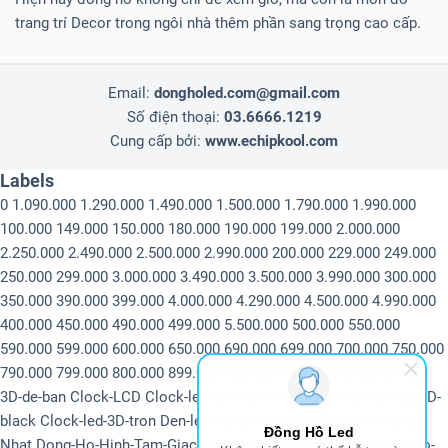
trang trí Decor trong ngôi nhà thêm phần sang trọng cao cấp.
Email:
dongholed.com@gmail.com
Số điện thoại:
03.6666.1219
Cung cấp bởi:
www.echipkool.com
Labels
0
1.090.000
1.290.000
1.490.000
1.500.000
1.790.000
1.990.000
100.000
149.000
150.000
180.000
190.000
199.000
2.000.000
2.250.000
2.490.000
2.500.000
2.990.000
200.000
229.000
249.000
250.000
299.000
3.000.000
3.490.000
3.500.000
3.990.000
300.000
350.000
390.000
399.000
4.000.000
4.290.000
4.500.000
4.990.000
400.000
450.000
490.000
499.000
5.500.000
500.000
550.000
590.000
599.000
600.000
650.000
690.000
699.000
700.000
750.000
790.000
799.000
800.000
899.000
900.000
99.000
990.000
Clock-
3D-de-ban
Clock-LCD
Clock-led-3D
Clock-led-3D-6so
Clock-led-3D-
black
Clock-led-3D-tron
Den-led-trang-tri-3D
Dong-Ho-Hinh-Chu-
Đồng Hồ Led
Nhat
Dong-Ho-Hinh-Tam-Giac
Dong-Ho-LCD-Treo-tuong
Dong-Ho-