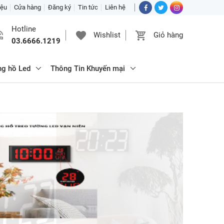
iệu
Cửa hàng
Đăng ký
Tin tức
Liên hệ
Hotline
Wishlist
Giỏ hàng
03.6666.1219
ng hồ Led
Thông Tin Khuyến mại