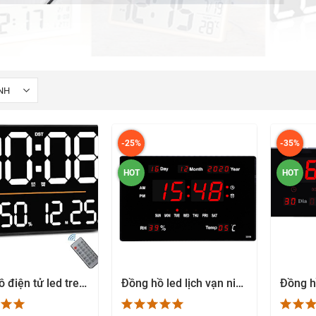
-25%
-35%
HOT
HOT
Đồng hồ điện tử led treo tường thông minh 15 INCH đo nhiệt độ, báo thức và hiển thị ngày tháng - DS6636
Đồng hồ led lịch vạn niên treo tường - Nhiệt độ - Độ ẩm
EM NHANH
XEM NHANH
X