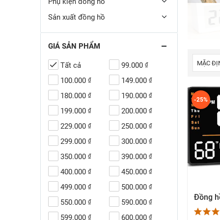
Phụ kiện đồng hồ
Sản xuất đồng hồ
GIÁ SẢN PHẨM
Tất cả
99.000
₫
100.000
149.000
₫
₫
180.000
190.000
₫
₫
-25%
199.000
200.000
₫
₫
229.000
250.000
₫
₫
299.000
300.000
₫
₫
350.000
390.000
₫
₫
400.000
450.000
₫
₫
499.000
500.000
₫
₫
X
550.000
590.000
₫
₫
599.000
600.000
₫
₫