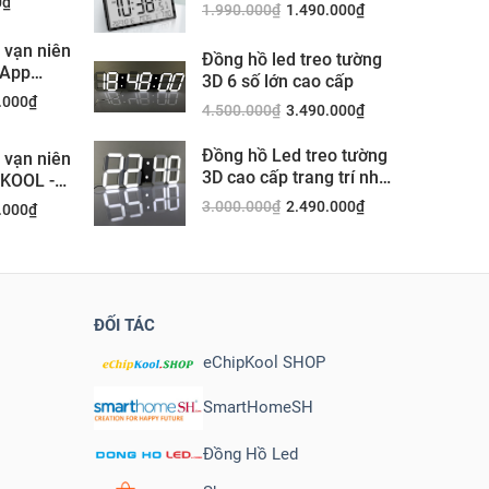
Nhiệt độ và độ ẩm -
0
₫
1.990.000
₫
1.490.000
₫
DS8303
h vạn niên
Đồng hồ led treo tường
 App
3D 6 số lớn cao cấp
.000
₫
4.500.000
₫
3.490.000
₫
Đồng hồ Led treo tường
h vạn niên
3D cao cấp trang trí nhà
PKOOL -
đẹp
3.000.000
₫
2.490.000
₫
.000
₫
ĐỐI TÁC
eChipKool SHOP
SmartHomeSH
Đồng Hồ Led