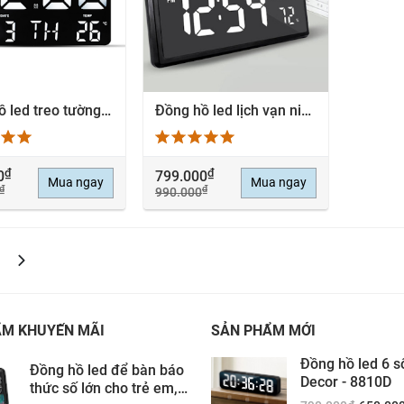
Đồng hồ led treo tường cao cấp hiện đại - 0717
Đồng hồ led lịch vạn niên treo tường số lớn sang trọng - 3808L
EM NHANH
XEM NHANH
₫
₫
0
799.000
Mua ngay
Mua ngay
₫
₫
990.000
ẨM KHUYẾN MÃI
SẢN PHẨM MỚI
Đồng hồ led 6 s
Đồng hồ led để bàn báo
Decor - 8810D
thức số lớn cho trẻ em,