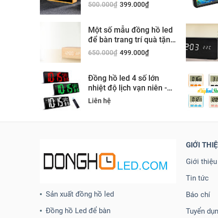
500.000
₫
399.000
₫
Một số mẫu đồng hồ led
để bàn trang trí quà tặng
đẹp
650.000
₫
499.000
₫
Đồng hồ led 4 số lớn
nhiệt độ lịch vạn niên -
SH0075U
Liên hệ
GIỚI THI
Giới thiệu
Tin tức
Sản xuất đồng hồ led
Báo chí
Đồng hồ Led để bàn
Tuyển dụ