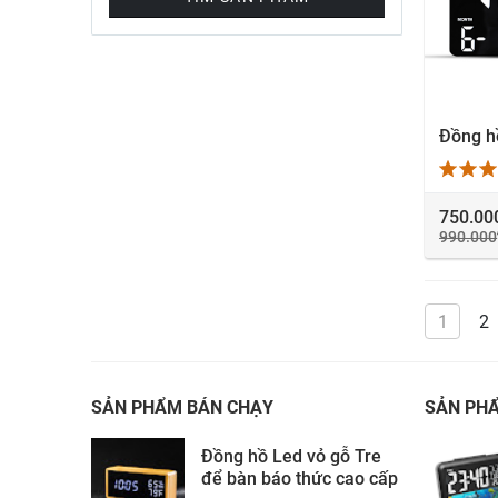
X
750.00
990.000
1
2
SẢN PHẨM BÁN CHẠY
SẢN PH
Đồng hồ Led vỏ gỗ Tre
để bàn báo thức cao cấp