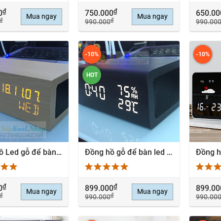
₫
₫
0
750.000
650.00
Mua ngay
Mua ngay
₫
₫
990.000
990.00
-10%
-10%
HOT
Đồng hồ Led gỗ để bàn cao cấp kết nối Bluetooth V4.1 SmartPhone - 100% Gỗ Thông
Đồng hồ gỗ để bàn led kết nối Bluetooth V4.1 SmartPhone nghe nhạc giải trí
EM NHANH
XEM NHANH
X
₫
₫
0
899.000
899.00
Mua ngay
Mua ngay
₫
₫
990.000
990.00