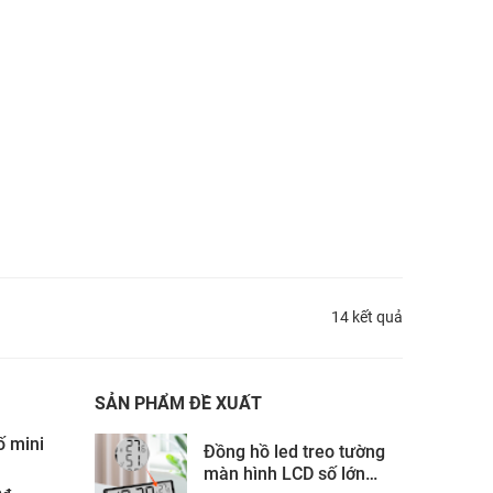
14 kết quả
SẢN PHẨM ĐỀ XUẤT
ố mini
Đồng hồ led treo tường
màn hình LCD số lớn