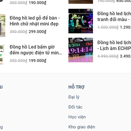
người già 7002WJ
790.000
₫
650.00
300.000
₫
190.000
₫
Đồng hồ led lịc
Đồng hồ led gỗ để bàn -
tranh đổi màu -
Hình chữ nhật mini đẹp
mobile
1.500.000
₫
1.290
350.000
₫
299.000
₫
Đồng hồ led lịc
Đồng hồ Led bấm giờ
- Lịch âm ECHI
đếm ngược điện tử mini
DS6568
4.990.000
₫
3.490
V3
350.000
₫
199.000
₫
ỆU
HỖ TRỢ
Đại lý
Đối tác
Học viện
ng
Kho giao diện