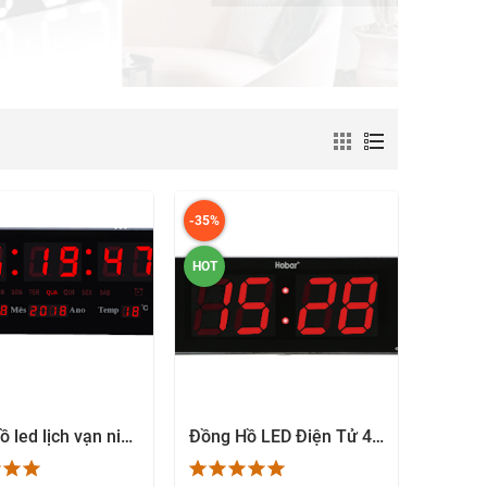
-35%
HOT
Đồng hồ led lịch vạn niên treo tường - BB3615
Đồng Hồ LED Điện Tử 4 Số - Đủ Loại Kích Thước giá rẻ
EM NHANH
XEM NHANH