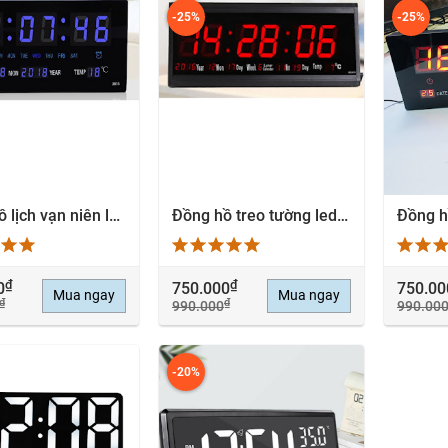
-25%
-25%
Đồng hồ lịch vạn niên led treo tường 15 x 36 x 3 cm - Màu Blue
Đồng hồ treo tường led lịch vạn niên - Lịch âm - Nhiệt độ
EM NHANH
XEM NHANH
X
₫
₫
0
750.000
750.00
Mua ngay
Mua ngay
₫
₫
990.000
990.00
-20%