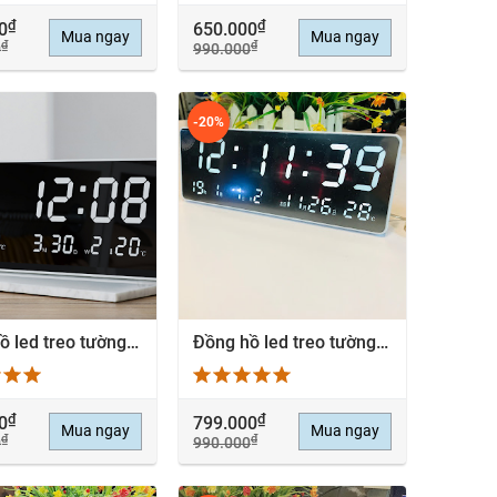
₫
₫
0
650.000
Mua ngay
Mua ngay
₫
₫
0
990.000
-20%
Đồng hồ led treo tường 3D thời tiết TQ2509 kết nối App Mobile
Đồng hồ led treo tường 3D WX2509 - Bluetooth
EM NHANH
XEM NHANH
₫
₫
0
799.000
Mua ngay
Mua ngay
₫
₫
0
990.000