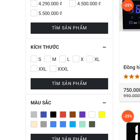
4.290.000
4.500.000
₫
₫
-25%
5.500.000
₫
TÌM SẢN PHẨM
KÍCH THƯỚC
S
M
L
X
XL
X
XXL
XXXL
TÌM SẢN PHẨM
750.00
990.000
MÀU SẮC
-25%
TÌM SẢN PHẨM