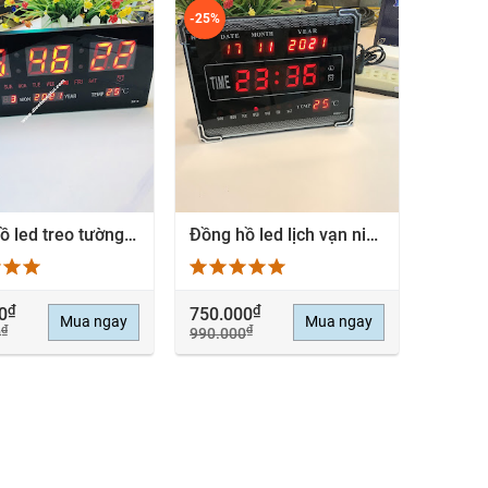
-25%
Đồng hồ led treo tường lịch vạn niên báo thức - 2024
Đồng hồ led lịch vạn niên cao cấp treo tường - Có âm báo giờ tròn
EM NHANH
XEM NHANH
₫
₫
0
750.000
Mua ngay
Mua ngay
₫
₫
0
990.000