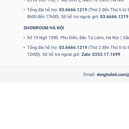
63 Lê Đức Thọ, P. Mỹ Đình 2, Nam Từ Liêm, Hà Nội
Tổng đài hỗ trợ:
03.6666.1219
(Thứ 2 đến Thứ 6 từ 8
8h00 đến 17h00). Số hỗ trợ ngoài giờ:
03.6666.1219
SHOWROOM HÀ NỘI
Số 19 Ngõ 139Đ. Phú Diễn, Bắc Từ Liêm, Hà Nội ( G
Tổng đài hỗ trợ:
03.6666.1219
(Thứ 2 đến Thứ 6 từ 
12h00). Số hỗ trợ ngoài giờ:
Zalo: 0333.17.1699
Email:
dongholed.com
Labels
0
1.090.000
1.290.000
1.490.000
1.500.000
1.790.000
1.990.000
100
299.000
3.000.000
3.490.000
3.500.000
3.990.000
300.000
350.000
3
600.000
650.000
690.000
699.000
700.000
750.000
790.000
799.000
tron
Den-led-trang-tri-3D
Dong-Ho-Hinh-Chu-Nhat
Dong-Ho-Hinh-Ta
Đỏ
đồng hồ điện tử treo tường
has-color
has-size
has-size-color
in
Xám
Xanh
Xanh lam
Xanh lam nhạt
Xanh lục
Xanh rêu
XL