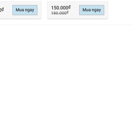
₫
150.000
₫
0
Mua ngay
Mua ngay
₫
180.000