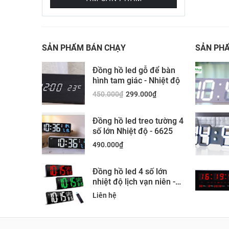
SẢN PHẨM BÁN CHẠY
SẢN PH
Đồng hồ led gỗ để bàn
hình tam giác - Nhiệt độ
450.000
₫
299.000
₫
Đồng hồ led treo tường 4
số lớn Nhiệt độ - 6625
490.000
₫
Đồng hồ led 4 số lớn
nhiệt độ lịch vạn niên -
SH0075U
Liên hệ