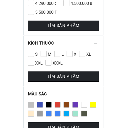
4.290.000
4.500.000
₫
₫
5.500.000
₫
TÌM SẢN PHẨM
KÍCH THƯỚC
S
M
L
X
XL
XXL
XXXL
TÌM SẢN PHẨM
MÀU SẮC
TÌM SẢN PHẨM