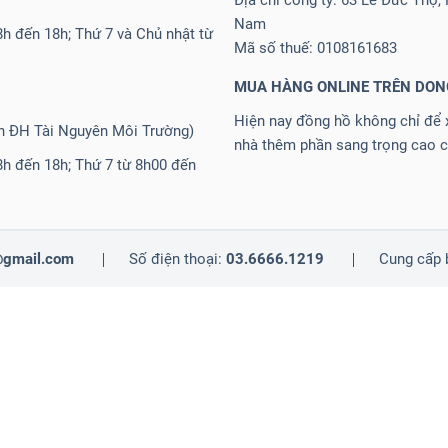
Địa chỉ công ty: 63 Lê Đức Thọ,
Nam
h đến 18h; Thứ 7 và Chủ nhật từ
Mã số thuế: 0108161683
MUA HÀNG ONLINE TRÊN DO
Hiện nay đồng hồ không chỉ để x
ần ĐH Tài Nguyên Môi Trường)
nhà thêm phần sang trọng cao c
8h đến 18h; Thứ 7 từ 8h00 đến
@gmail.com
Số điện thoại:
03.6666.1219
Cung cấp 
.000
149.000
150.000
180.000
190.000
199.000
2.000.000
2.250.000
90.000
399.000
4.000.000
4.290.000
4.500.000
4.990.000
400.000
45
800.000
899.000
900.000
99.000
990.000
Clock-3D-de-ban
Clock-L
m-Giac
Dong-Ho-LCD-Treo-tuong
Dong-Ho-LVN-Cao-Cap
Dong-Ho-LV
 stock
Kinh nghiệm
L
Loa Bluetooth
Loa Bluetooth 3D
M
Mixstyle
P