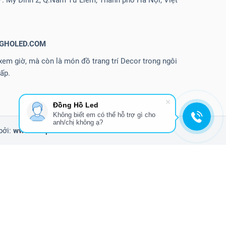
 P. Mỹ Đình 2, Q.Nam Từ Liêm, Thành phố Hà Nội, Việt
NGHOLED.COM
em giờ, mà còn là món đồ trang trí Decor trong ngôi
ấp.
Đồng Hồ Led
Không biết em có thể hỗ trợ gì cho
anh/chị không ạ?
bởi:
www.echipkool.com
2.490.000
2.500.000
2.990.000
200.000
229.000
249.000
250.000
0.000
490.000
499.000
5.500.000
500.000
550.000
590.000
599.000
CD
Clock-led-3D
Clock-led-3D-6so
Clock-led-3D-black
Clock-led-3D-
N-Hinh-Tron
Dong-Ho-LVN-Nha-Dep
Dong-Ho-LVN-Tranh-Mica
Đen
hụ kiện
S
sale off
Sản phẩm
selling
Tai nghe
Tin tức
Trắng
Tư vấn