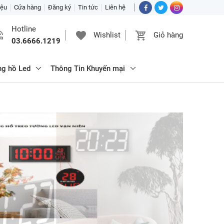
iệu
Cửa hàng
Đăng ký
Tin tức
Liên hệ
Hotline
Wishlist
Giỏ hàng
03.6666.1219
ng hồ Led
Thông Tin Khuyến mại