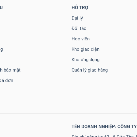
ỆU
HỖ TRỢ
Đại lý
Đối tác
Học viện
ng
Kho giao diện
Kho ứng dụng
ch bảo mật
Quản lý giao hàng
oá đơn
TÊN DOANH NGHIỆP: CÔNG TY