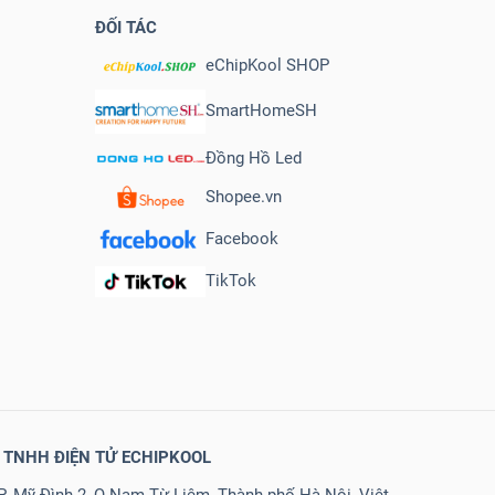
ĐỐI TÁC
eChipKool SHOP
SmartHomeSH
Đồng Hồ Led
Shopee.vn
Facebook
TikTok
 TNHH ĐIỆN TỬ ECHIPKOOL