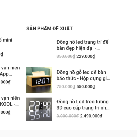
SẢN PHẨM ĐỀ XUẤT
ố mini
Đồng hồ led trang trí để
bàn đẹp hiện đại -
YK6628
0
₫
350.000
₫
229.000
₫
h vạn niên
Đồng hồ gỗ led để bàn
 App
báo thức - Hộp đựng giấy
.000
₫
ăn cho văn phòng khách
750.000
₫
550.000
₫
sạn quà tặng
h vạn niên
Đồng hồ Led treo tường
PKOOL -
3D cao cấp trang trí nhà
.000
₫
đẹp
3.000.000
₫
2.490.000
₫