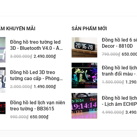
ẨM KHUYẾN MÃI
SẢN PHẨM MỚI
Đồng hồ led 6 s
Đồng hồ treo tường led
Decor - 8810D
3D - Bluetooth V4.0 - Âm
thanh siêu trầm không
790.000
₫
650.00
3.000.000
₫
2.490.000
₫
dây
Đồng hồ led lịc
Đồng hồ Led 3D treo
tranh đổi màu -
tường cao cấp - Phòng
mobile
1.500.000
₫
1.290
khách sang trọng - 1336
2.000.000
₫
1.490.000
₫
Đồng hồ led lịc
Đồng hồ led lịch vạn niên
- Lịch âm ECHI
treo tường - BB3615
DS6568
4.990.000
₫
3.490
990.000
₫
650.000
₫