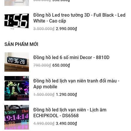
Đồng hồ Led treo tường 3D - Full Black - Led
White - Cao cấp
3.500.000
₫
2.990.000
₫
SẢN PHẨM MỚI
Đồng hồ led 6 số mini Decor - 8810D
790.000
₫
650.000
₫
Đồng hồ led lịch vạn niên tranh đổi màu -
App mobile
1.500.000
₫
1.290.000
₫
Đồng hồ led lịch vạn niên - Lịch âm
ECHIPKOOL - DS6568
4.990.000
₫
3.490.000
₫