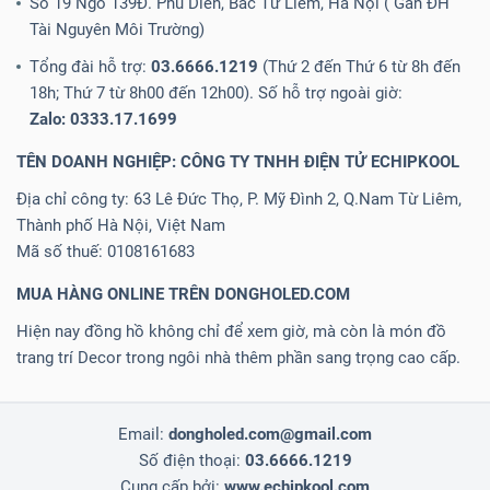
Số 19 Ngõ 139Đ. Phú Diễn, Bắc Từ Liêm, Hà Nội ( Gần ĐH
Tài Nguyên Môi Trường)
Tổng đài hỗ trợ:
03.6666.1219
(Thứ 2 đến Thứ 6 từ 8h đến
18h; Thứ 7 từ 8h00 đến 12h00). Số hỗ trợ ngoài giờ:
Zalo: 0333.17.1699
TÊN DOANH NGHIỆP: CÔNG TY TNHH ĐIỆN TỬ ECHIPKOOL
Địa chỉ công ty: 63 Lê Đức Thọ, P. Mỹ Đình 2, Q.Nam Từ Liêm,
Thành phố Hà Nội, Việt Nam
Mã số thuế: 0108161683
MUA HÀNG ONLINE TRÊN DONGHOLED.COM
Hiện nay đồng hồ không chỉ để xem giờ, mà còn là món đồ
trang trí Decor trong ngôi nhà thêm phần sang trọng cao cấp.
Email:
dongholed.com@gmail.com
Số điện thoại:
03.6666.1219
Cung cấp bởi:
www.echipkool.com