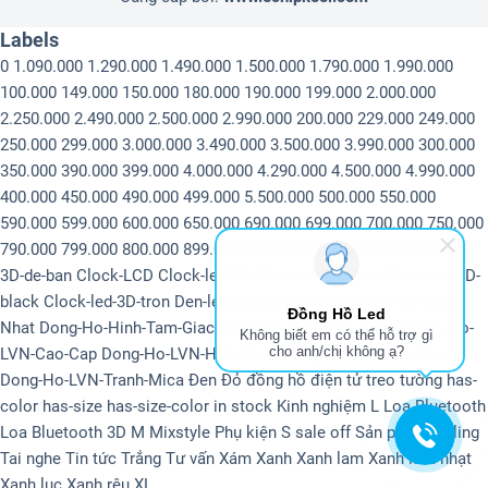
Labels
0
1.090.000
1.290.000
1.490.000
1.500.000
1.790.000
1.990.000
100.000
149.000
150.000
180.000
190.000
199.000
2.000.000
2.250.000
2.490.000
2.500.000
2.990.000
200.000
229.000
249.000
250.000
299.000
3.000.000
3.490.000
3.500.000
3.990.000
300.000
350.000
390.000
399.000
4.000.000
4.290.000
4.500.000
4.990.000
400.000
450.000
490.000
499.000
5.500.000
500.000
550.000
590.000
599.000
600.000
650.000
690.000
699.000
700.000
750.000
790.000
799.000
800.000
899.000
900.000
99.000
990.000
Clock-
3D-de-ban
Clock-LCD
Clock-led-3D
Clock-led-3D-6so
Clock-led-3D-
black
Clock-led-3D-tron
Den-led-trang-tri-3D
Dong-Ho-Hinh-Chu-
Đồng Hồ Led
Nhat
Dong-Ho-Hinh-Tam-Giac
Dong-Ho-LCD-Treo-tuong
Dong-Ho-
Không biết em có thể hỗ trợ gì
cho anh/chị không ạ?
LVN-Cao-Cap
Dong-Ho-LVN-Hinh-Tron
Dong-Ho-LVN-Nha-Dep
Dong-Ho-LVN-Tranh-Mica
Đen
Đỏ
đồng hồ điện tử treo tường
has-
color
has-size
has-size-color
in stock
Kinh nghiệm
L
Loa Bluetooth
Loa Bluetooth 3D
M
Mixstyle
Phụ kiện
S
sale off
Sản phẩm
selling
Tai nghe
Tin tức
Trắng
Tư vấn
Xám
Xanh
Xanh lam
Xanh lam nhạt
Xanh lục
Xanh rêu
XL