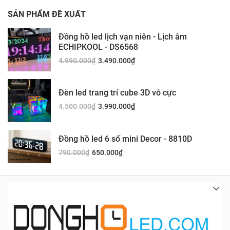
SẢN PHẨM ĐỀ XUẤT
Đồng hồ led lịch vạn niên - Lịch âm
ECHIPKOOL - DS6568
4.990.000
₫
3.490.000
₫
Đèn led trang trí cube 3D vô cực
4.500.000
₫
3.990.000
₫
Đồng hồ led 6 số mini Decor - 8810D
790.000
₫
650.000
₫