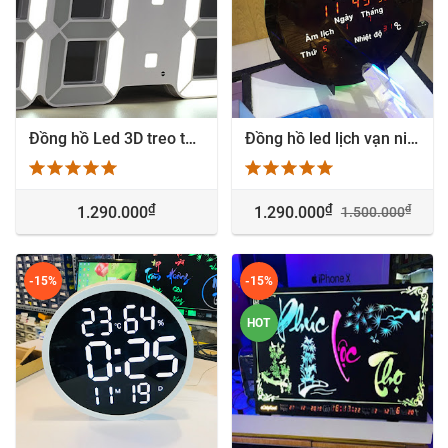
Đồng hồ Led 3D treo tường giá rẻ Hà Nội
Đồng hồ led lịch vạn niên treo tường - NEWMOON
₫
₫
₫
1.290.000
1.290.000
1.500.000
-15%
-15%
HOT