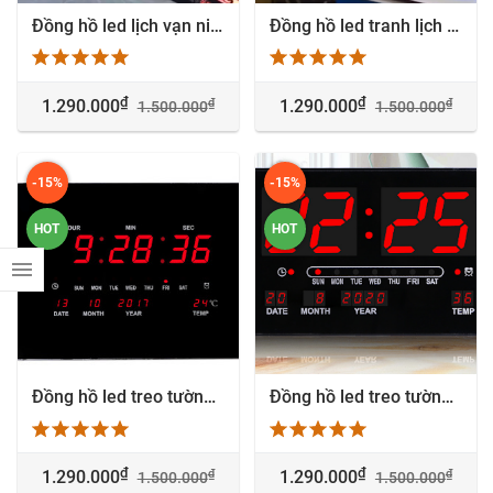
Đồng hồ led lịch vạn niên tranh đổi màu sản xuất theo yêu cầu - Kênh Sáng Tạo
Đồng hồ led tranh lịch vạn niên Mica Tài Lộc - 2024
₫
₫
₫
₫
1.290.000
1.290.000
1.500.000
1.500.000
-15%
-15%
HOT
HOT
Đồng hồ led treo tường lịch vạn niên cao cấp - VN3919
Đồng hồ led treo tường Giờ : Phút số lớn - HB3320-3
₫
₫
₫
₫
1.290.000
1.290.000
1.500.000
1.500.000