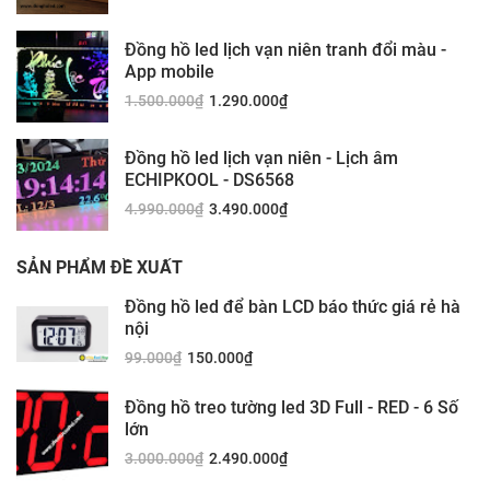
Đồng hồ led lịch vạn niên tranh đổi màu -
App mobile
1.500.000
₫
1.290.000
₫
Đồng hồ led lịch vạn niên - Lịch âm
ECHIPKOOL - DS6568
4.990.000
₫
3.490.000
₫
SẢN PHẨM ĐỀ XUẤT
Đồng hồ led để bàn LCD báo thức giá rẻ hà
nội
99.000
₫
150.000
₫
Đồng hồ treo tường led 3D Full - RED - 6 Số
lớn
3.000.000
₫
2.490.000
₫