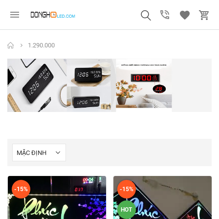
1.290.000
-15%
-15%
HOT