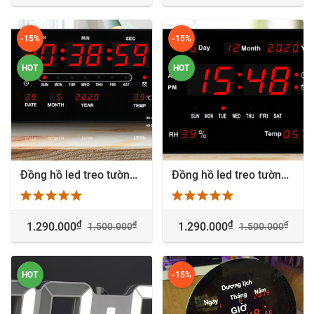
-15%
-15%
HOT
HOT
Đồng hồ led treo tường Giờ : Phút số lớn - HB3320-1
Đồng hồ led treo tường Giờ : Phút số lớn - HB3320-2
₫
₫
₫
₫
1.290.000
1.290.000
1.500.000
1.500.000
HOT
-15%