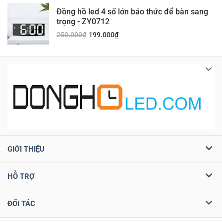
Đồng hồ led 4 số lớn báo thức để bàn sang
trọng - ZY0712
250.000
₫
199.000
₫
GIỚI THIỆU
HỖ TRỢ
ĐỐI TÁC