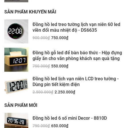
SẢN PHẨM KHUYẾN MÃI
Đồng hồ led treo tường lịch vạn niên 60 led
viền đổi màu nhiệt độ - DS6635
900.000
₫
750.000
₫
Đồng hồ gỗ led để bàn báo thức - Hộp đựng
giấy ăn cho văn phòng khách sạn quà tặng
750.000
₫
550.000
₫
Đồng hồ led lịch vạn niên LCD treo tường -
Dùng pin tiết kiệm điện
2.500.000
₫
2.250.000
₫
SẢN PHẨM MỚI
Đồng hồ led 6 số mini Decor - 8810D
790.000
₫
650.000
₫