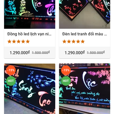
Đồng hồ led lịch vạn niên tranh đổi màu - App mobile
Đèn led tranh đổi màu trang trí Phúc Lộc Thọ - 3 Tấm
₫
₫
₫
₫
1.290.000
1.290.000
1.500.000
1.500.000
-15%
-15%
HOT
HOT