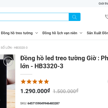
Giới th
Đồng hồ treo tường
Đồng hồ lịch vạn niên
Sản Xuất Đồ
SỐ LỚN - HB3320-3
Đồng hồ led treo tường Giờ : P
lớn - HB3320-3
₫
1.290.000
₫
1.500.000
SKU:
6457159049946483287