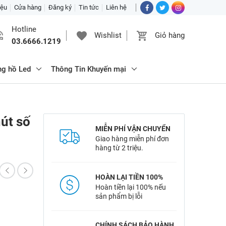
iệu
Cửa hàng
Đăng ký
Tin tức
Liên hệ
Hotline
Wishlist
Giỏ hàng
03.6666.1219
ng hồ Led
Thông Tin Khuyến mại
hút số
MIỄN PHÍ VẬN CHUYỂN
Giao hàng miễn phí đơn
hàng từ 2 triệu.
HOÀN LẠI TIỀN 100%
Hoàn tiền lại 100% nếu
sản phẩm bị lỗi
CHÍNH SÁCH BẢO HÀNH