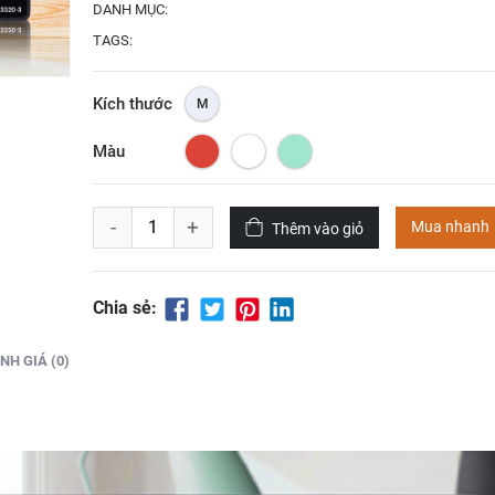
DANH MỤC:
TAGS:
Kích thước
M
Màu
-
+
Mua nhanh
Thêm vào giỏ
Chia sẻ:
NH GIÁ (0)
45
4
%
OFF
Lorem ipsum dolor sit amet,
Lorem ipsum dolo