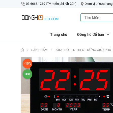
03.6666.1219 (TV miễn phí, 9h-22h)
Xem vị trí cửa hàng
Trang chủ
Đồng hồ để bàn
SẢN PHẨM
ĐỒNG HỒ LED TREO TƯỜNG GIỜ : PHÚT 
-15%
HOT