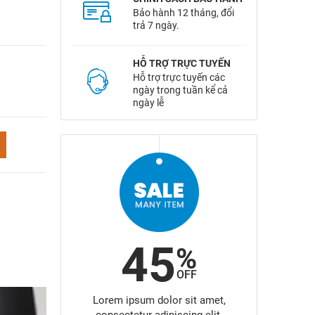
Bảo hành 12 tháng, đổi
trả 7 ngày.
HỖ TRỢ TRỰC TUYẾN
Hỗ trợ trực tuyến các
ngày trong tuần kể cả
ngày lễ
5
45
%
%
OFF
OFF
r sit amet,
Lorem ipsum dolor sit amet,
Lorem ips