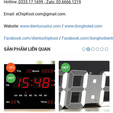
Hotline:
0333.17.1699
- Zalo:
03.6666.1219
Email: eChipKool.com@gmail.com.
Website:
www.dientucuatui.com
/
www.dongholed.com
Facebook.com/dientuchipkool
/
Facebook.com/donghodient
SẢN PHẨM LIÊN QUAN
-15%
HOT
HOT