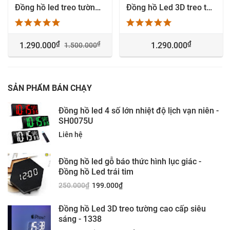
Đồng hồ led treo tường Giờ : Phút số lớn - HB3320-2
Đồng hồ Led 3D treo tường giá rẻ Hà Nội
₫
₫
₫
1.290.000
1.290.000
1.500.000
SẢN PHẨM BÁN CHẠY
Đồng hồ led 4 số lớn nhiệt độ lịch vạn niên -
SH0075U
Liên hệ
Đồng hồ led gỗ báo thức hình lục giác -
Đồng hồ Led trái tim
250.000
₫
199.000
₫
Đồng hồ Led 3D treo tường cao cấp siêu
sáng - 1338