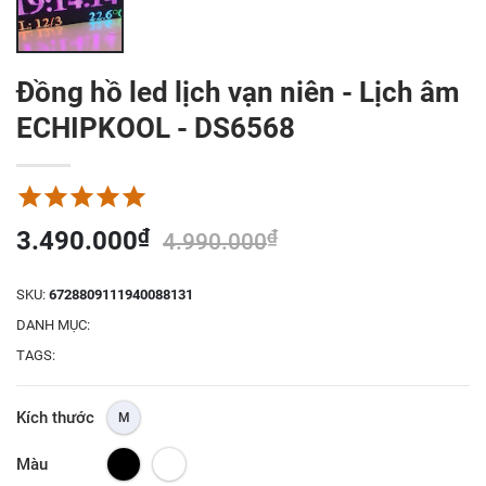
Đồng hồ led lịch vạn niên - Lịch âm
ECHIPKOOL - DS6568
45
45
%
%
OFF
OFF
Lorem ipsum dolor sit amet,
Lorem ipsum dolor sit amet,
₫
3.490.000
₫
4.990.000
consectetur adipiscing elit.
consectetur adipiscing elit.
SKU:
6728809111940088131
VIEW SALE
VIEW SALE
DANH MỤC:
TAGS:
Kích thước
M
Đồng hồ led treo
Đồng hồ điện tử
Màu
tường màn hình LCD
led treo tường