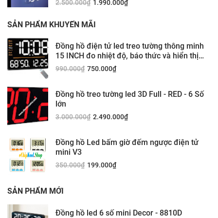
2.500.000
₫
1.990.000
₫
SẢN PHẨM KHUYẾN MÃI
Đồng hồ điện tử led treo tường thông minh
15 INCH đo nhiệt độ, báo thức và hiển thị
ngày tháng - DS6636
990.000
₫
750.000
₫
Đồng hồ treo tường led 3D Full - RED - 6 Số
lớn
3.000.000
₫
2.490.000
₫
Đồng hồ Led bấm giờ đếm ngược điện tử
mini V3
350.000
₫
199.000
₫
SẢN PHẨM MỚI
Đồng hồ led 6 số mini Decor - 8810D