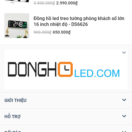
3.500.000
₫
2.990.000
₫
Đồng hồ led treo tường phòng khách số lớn
16 inch nhiệt độ - DS6626
900.000
₫
650.000
₫
GIỚI THIỆU
HỖ TRỢ