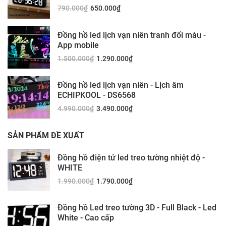
790.000
₫
650.000
₫
Đồng hồ led lịch vạn niên tranh đổi màu -
App mobile
1.500.000
₫
1.290.000
₫
Đồng hồ led lịch vạn niên - Lịch âm
ECHIPKOOL - DS6568
4.990.000
₫
3.490.000
₫
SẢN PHẨM ĐỀ XUẤT
Đồng hồ điện tử led treo tường nhiệt độ -
WHITE
1.990.000
₫
1.790.000
₫
Đồng hồ Led treo tường 3D - Full Black - Led
White - Cao cấp