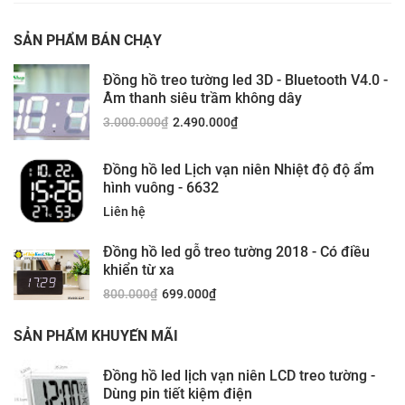
SẢN PHẨM BÁN CHẠY
Đồng hồ treo tường led 3D - Bluetooth V4.0 -
Âm thanh siêu trầm không dây
3.000.000
₫
2.490.000
₫
Đồng hồ led Lịch vạn niên Nhiệt độ độ ẩm
hình vuông - 6632
Liên hệ
Đồng hồ led gỗ treo tường 2018 - Có điều
khiển từ xa
800.000
₫
699.000
₫
SẢN PHẨM KHUYẾN MÃI
Đồng hồ led lịch vạn niên LCD treo tường -
Dùng pin tiết kiệm điện