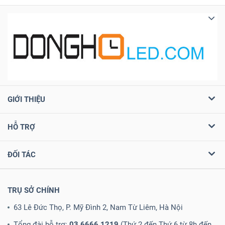
GIỚI THIỆU
HỖ TRỢ
ĐỐI TÁC
TRỤ SỞ CHÍNH
63 Lê Đức Thọ, P. Mỹ Đình 2, Nam Từ Liêm, Hà Nội
Tổng đài hỗ trợ:
03.6666.1219
(Thứ 2 đến Thứ 6 từ 8h đến