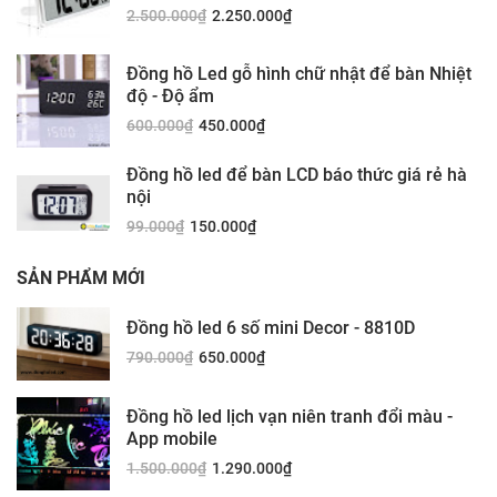
2.500.000
₫
2.250.000
₫
Đồng hồ Led gỗ hình chữ nhật để bàn Nhiệt
độ - Độ ẩm
600.000
₫
450.000
₫
Đồng hồ led để bàn LCD báo thức giá rẻ hà
nội
99.000
₫
150.000
₫
SẢN PHẨM MỚI
Đồng hồ led 6 số mini Decor - 8810D
790.000
₫
650.000
₫
Đồng hồ led lịch vạn niên tranh đổi màu -
App mobile
1.500.000
₫
1.290.000
₫