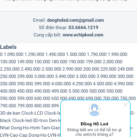
Email:
dongholed.com@gmail.com
Số điện thoại:
03.6666.1219
Cung cấp bởi:
www.echipkool.com
Labels
0
1.090.000
1.290.000
1.490.000
1.500.000
1.790.000
1.990.000
100.000
149.000
150.000
180.000
190.000
199.000
2.000.000
2.250.000
2.490.000
2.500.000
2.990.000
200.000
229.000
249.000
250.000
299.000
3.000.000
3.490.000
3.500.000
3.990.000
300.000
350.000
390.000
399.000
4.000.000
4.290.000
4.500.000
4.990.000
400.000
450.000
490.000
499.000
5.500.000
500.000
550.000
590.000
599.000
600.000
650.000
690.000
699.000
700.000
750.000
790.000
799.000
800.000
899.000
900.000
99.000
990.000
Clock-
3D-de-ban
Clock-LCD
Clock-led-3D
Clock-led-3D-6so
Clock-led-3D-
black
Clock-led-3D-tron
Den-led-trang-tri-3D
Dong-Ho-Hinh-Chu-
Đồng Hồ Led
Nhat
Dong-Ho-Hinh-Tam-Giac
Dong-Ho-LCD-Treo-tuong
Dong-Ho-
Không biết em có thể hỗ trợ gì
cho anh/chị không ạ?
LVN-Cao-Cap
Dong-Ho-LVN-Hinh-Tron
Dong-Ho-LVN-Nha-Dep