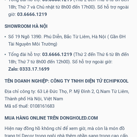
18h; Thứ 7 và Chủ nhật từ 8h00 đến 17h00). Số hỗ trợ ngoài
giờ:
03.6666.1219
SHOWROOM HÀ NỘI
Số 19 Ngõ 139Đ. Phú Diễn, Bắc Từ Liêm, Hà Nội ( Gần ĐH
Tài Nguyên Môi Trường)
Tổng đài hỗ trợ:
03.6666.1219
(Thứ 2 đến Thứ 6 từ 8h đến
18h; Thứ 7 từ 8h00 đến 12h00). Số hỗ trợ ngoài giờ:
Zalo: 0333.17.1699
TÊN DOANH NGHIỆP: CÔNG TY TNHH ĐIỆN TỬ ECHIPKOOL
Địa chỉ công ty: 63 Lê Đức Thọ, P. Mỹ Đình 2, Q.Nam Từ Liêm,
Thành phố Hà Nội, Việt Nam
Mã số thuế: 0108161683
MUA HÀNG ONLINE TRÊN DONGHOLED.COM
Hiện nay đồng hồ không chỉ để xem giờ, mà còn là món đồ
trang trí Decor trong ngôi nhà thêm phần sang trọng cao cấp.