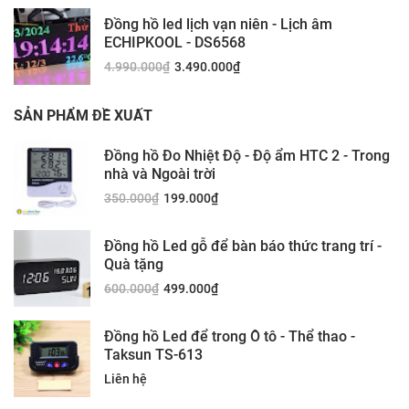
Đồng hồ led lịch vạn niên - Lịch âm
ECHIPKOOL - DS6568
4.990.000
₫
3.490.000
₫
SẢN PHẨM ĐỀ XUẤT
Đồng hồ Đo Nhiệt Độ - Độ ẩm HTC 2 - Trong
nhà và Ngoài trời
350.000
₫
199.000
₫
Đồng hồ Led gỗ để bàn báo thức trang trí -
Quà tặng
600.000
₫
499.000
₫
Đồng hồ Led để trong Ô tô - Thể thao -
Taksun TS-613
Liên hệ