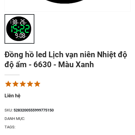
45
45
%
%
OFF
OFF
Đồng hồ led Lịch vạn niên Nhiệt độ
độ ẩm - 6630 - Màu Xanh
Lorem ipsum dolor sit amet,
Lorem ipsum dolor sit amet,
consectetur adipiscing elit.
consectetur adipiscing elit.
VIEW SALE
VIEW SALE
Liên hệ
SKU:
5283200555999775150
DANH MỤC:
Đồng hồ led treo
Đồng hồ điện tử
TAGS:
tường màn hình LCD
led treo tường