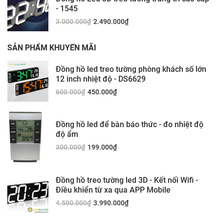
- 1545
3.000.000
₫
2.490.000
₫
SẢN PHẨM KHUYẾN MÃI
Đồng hồ led treo tường phòng khách số lớn
12 inch nhiệt độ - DS6629
600.000
₫
450.000
₫
Đồng hồ led để bàn báo thức - đo nhiệt độ
độ ẩm
300.000
₫
199.000
₫
Đồng hồ treo tường led 3D - Kết nối Wifi -
Điều khiển từ xa qua APP Mobile
4.500.000
₫
3.990.000
₫