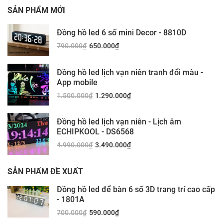
SẢN PHẨM MỚI
Đồng hồ led 6 số mini Decor - 8810D
790.000
₫
650.000
₫
Đồng hồ led lịch vạn niên tranh đổi màu -
App mobile
1.500.000
₫
1.290.000
₫
Đồng hồ led lịch vạn niên - Lịch âm
ECHIPKOOL - DS6568
4.990.000
₫
3.490.000
₫
SẢN PHẨM ĐỀ XUẤT
Đồng hồ led để bàn 6 số 3D trang trí cao cấp
- 1801A
700.000
₫
590.000
₫